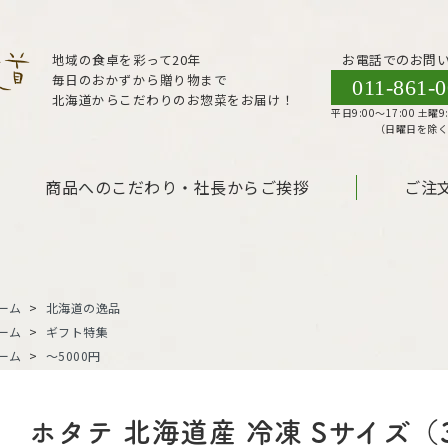
地域の食卓を彩って20年
お電話でのお問
毎日のおかずから贈り物まで
011-861-
北海道からこだわりのお惣菜をお届け！
平日9:00〜17:00 土曜9:
（日曜日を除
商品へのこだわり・社長からご挨拶
ご注
ーム
>
北海道の逸品
ーム
>
ギフト特集
ーム
>
～5000円
ホタテ 北海道産 冷凍 Sサイズ（3