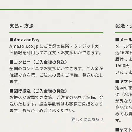
支払い方法
配送・
■AmazonPay
■メー
Amazon.co.jp にご登録の住所・クレジットカー
メール便
ド情報を利用してご注文・お支払いができます。
込162
届けし
■コンビニ（ご入金後の発送）
1500
全国のコンビニでお支払いができます。ご入金が
いたし
確認でき次第、ご注文の品をご準備、発送いたし
ます。
■ヤマ
冷凍の
■銀行振込（ご入金後の発送）
便（冷
お振込が確認でき次第、ご注文の品をご準備、発
が異な
送いたします。振込手数料はお客様ご負担となり
商品代合
ます。あらかじめご了承ください。
めてお
詳しくはこちら
す。
■ヤマ