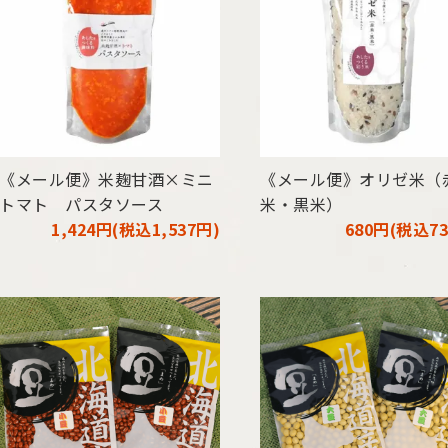
《メール便》米麹甘酒×ミニ
《メール便》オリゼ米（
トマト パスタソース
米・黒米）
1,424円(税込1,537円)
680円(税込73