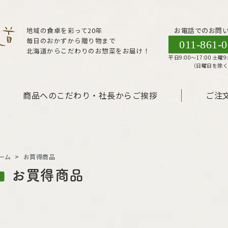
地域の食卓を彩って20年
お電話でのお問
毎日のおかずから贈り物まで
011-861-
北海道からこだわりのお惣菜をお届け！
平日9:00〜17:00 土曜9:
（日曜日を除
商品へのこだわり・社長からご挨拶
ご注
ーム
>
お買得商品
お買得商品