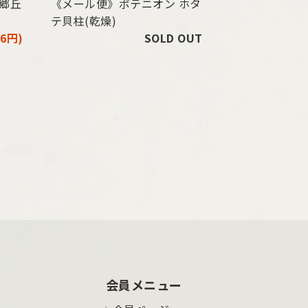
南郷丘
《メール便》ポテニオン ホタ
テ貝柱(乾燥)
96円)
SOLD OUT
会員メニュー