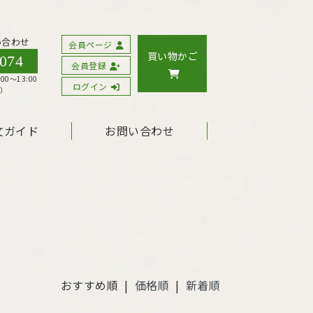
い合わせ
会員ページ
買い物かご
0074
会員登録
00〜13:00
ログイン
く）
文ガイド
お問い合わせ
おすすめ順 |
価格順
|
新着順