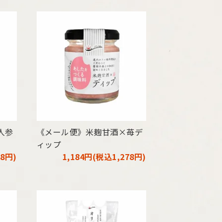
人参
《メール便》米麹甘酒×苺デ
ィップ
78円)
1,184円(税込1,278円)