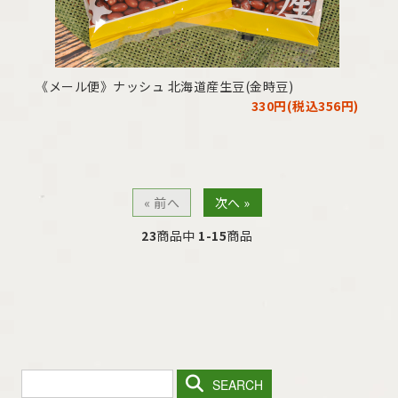
《メール便》ナッシュ 北海道産生豆(金時豆)
330円(税込356円)
« 前へ
次へ »
23
商品中
1-15
商品
SEARCH